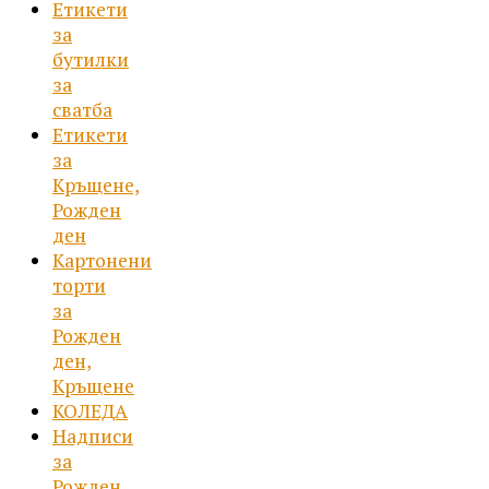
Етикети
за
бутилки
за
сватба
Етикети
за
Кръщене,
Рожден
ден
Картонени
торти
за
Рожден
ден,
Кръщене
КОЛЕДА
Надписи
за
Рожден