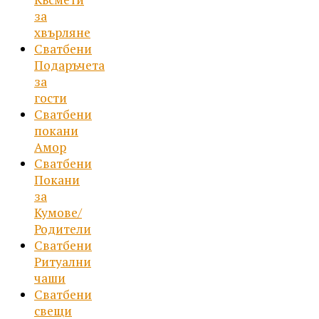
за
хвърляне
Сватбени
Подаръчета
за
гости
Сватбени
покани
Амор
Сватбени
Покани
за
Кумове/
Родители
Сватбени
Ритуални
чаши
Сватбени
свещи