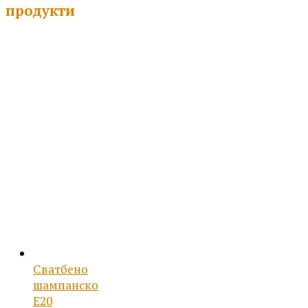
/
продукти
21.49 лв.
through
22.75 €
/
44.50 лв.
Сватбено
шампанско
Е20