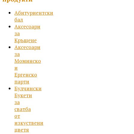
Абитуриентски
бал
Аксесоари
за
Кръщене
Аксесоари
за
Моминско
и
Ергенско
парти
Булчински
Букети
за
сватба
от
изкуствени
цветя