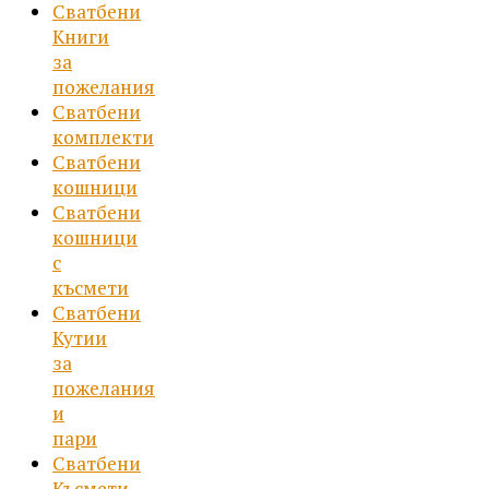
Сватбени
Книги
за
пожелания
Сватбени
комплекти
Сватбени
кошници
Сватбени
кошници
с
късмети
Сватбени
Кутии
за
пожелания
и
пари
Сватбени
Късмети