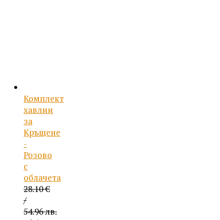
Комплект
хавлии
за
Кръщене
-
Розово
с
облачета
28.10
€
/
54.96 лв.