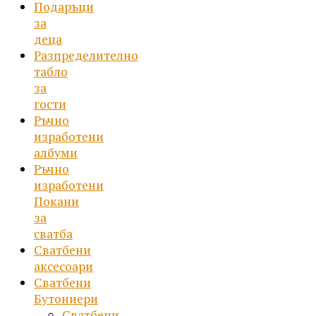
Подаръци
за
деца
Разпределително
табло
за
гости
Ръчно
изработени
албуми
Ръчно
изработени
Покани
за
сватба
Сватбени
аксесоари
Сватбени
Бутониери
Сватбени