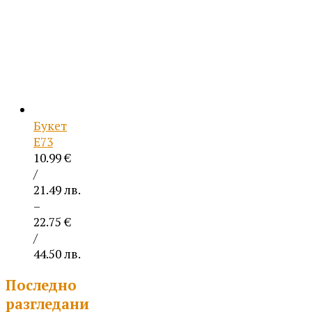
/
44.50 лв.
Букет
Е73
10.99
€
/
21.49 лв.
–
22.75
€
/
44.50 лв.
Price
Последно
range:
10.99 €
разгледани