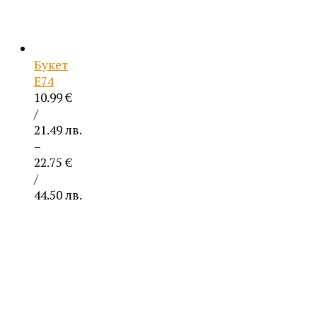
Букет
Е74
10.99
€
/
21.49 лв.
–
22.75
€
/
44.50 лв.
Price
range:
10.99 €
/
21.49 лв.
through
22.75 €