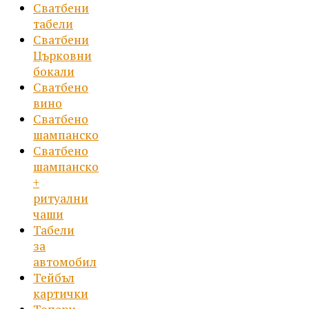
Сватбени
табели
Сватбени
Църковни
бокали
Сватбено
вино
Сватбено
шампанско
Сватбено
шампанско
+
ритуални
чаши
Табели
за
автомобил
Тейбъл
картички