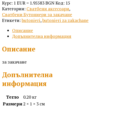
Бутониера
Курс: 1 EUR = 1.95583 BGN
Код:
15
Е03
Категории:
Сватбени аксесоари
,
Сватбени Бутониери за закачане
Етикети:
butonieri
,
butonieri za zakachane
Описание
Допълнителна информация
Описание
за закачане
Допълнителна
информация
Тегло
0.20 кг
Размери
2 × 1 × 3 см