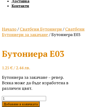
Доставка
Контакти
Начало
/
Сватбени Бутониери
/
Сватбени
Бутониери за закачане
/ Бутониера Е03
Бутониера Е03
1.25
€
/ 2.44 лв.
Бутониера за закачане – ревер.
Всяка може да бъде изработена в
различен цвят.
количество
за
Добавяне в количката