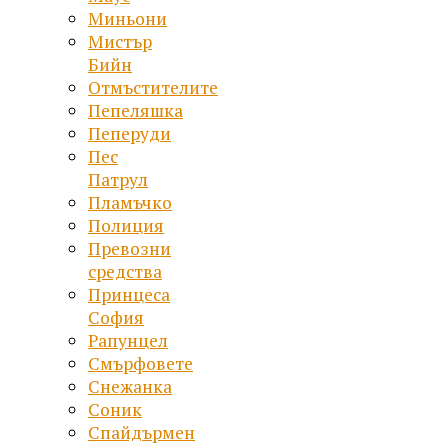
Миньони
Мистър
Бийн
Отмъстителите
Пепеляшка
Пеперуди
Пес
Патрул
Пламъчко
Полиция
Превозни
средства
Принцеса
София
Рапунцел
Смърфовете
Снежанка
Соник
Спайдърмен