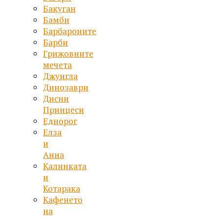
Бакуган
Бамби
Барбароните
Барби
Грижовните
мечета
Джунгла
Динозаври
Дисни
Принцеси
Еднорог
Елза
и
Анна
Калинката
и
Котарака
Кафенето
на