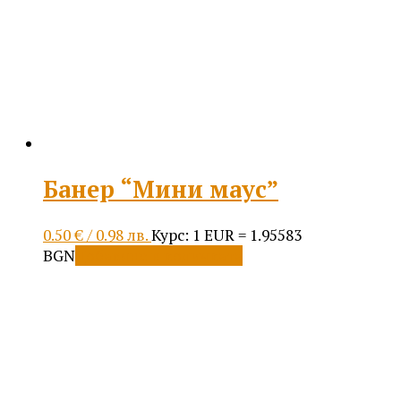
be
chosen
on
the
product
page
Банер “Мини маус”
0.50
€
/ 0.98 лв.
Курс: 1 EUR = 1.95583
BGN
Добавяне в количката