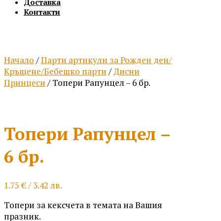
Доставка
Контакти
Начало
/
Парти артикули за Рожден ден/
Кръщене/Бебешко парти
/
Дисни
Принцеси
/ Топери Рапунцел – 6 бр.
Топери Рапунцел –
6 бр.
1.75
€
/ 3.42 лв.
Топери за кексчета в темата на Вашия
празник.