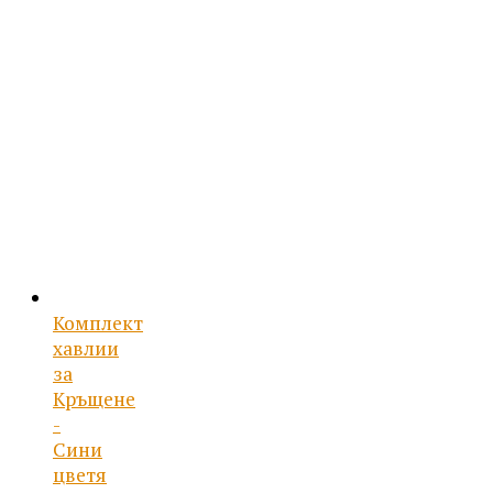
Комплект
хавлии
за
Кръщене
-
Сини
цветя