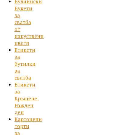
Булчински
Букети
за
сватба
от
изкуствени
цветя
Етикети
за
бутилки
за
сватба
Етикети
за
Кръщене,
Рожден
ден
Картонени
торти
за