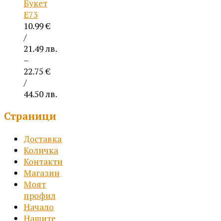
Букет
Е73
10.99
€
/
21.49 лв.
–
22.75
€
/
44.50 лв.
Price
Страници
range:
10.99 €
Доставка
/
Количка
21.49 лв.
Контакти
through
Магазин
22.75 €
Моят
/
профил
44.50 лв.
Начало
Нашите