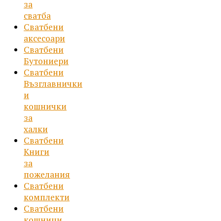
за
сватба
Сватбени
аксесоари
Сватбени
Бутониери
Сватбени
Възглавнички
и
кошнички
за
халки
Сватбени
Книги
за
пожелания
Сватбени
комплекти
Сватбени
кошници