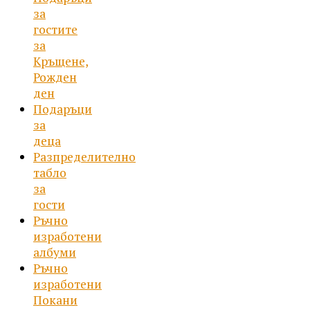
за
гостите
за
Кръщене,
Рожден
ден
Подаръци
за
деца
Разпределително
табло
за
гости
Ръчно
изработени
албуми
Ръчно
изработени
Покани