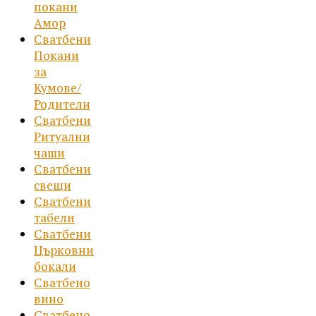
покани
Амор
Сватбени
Покани
за
Кумове/
Родители
Сватбени
Ритуални
чаши
Сватбени
свещи
Сватбени
табели
Сватбени
Църковни
бокали
Сватбено
вино
Сватбено