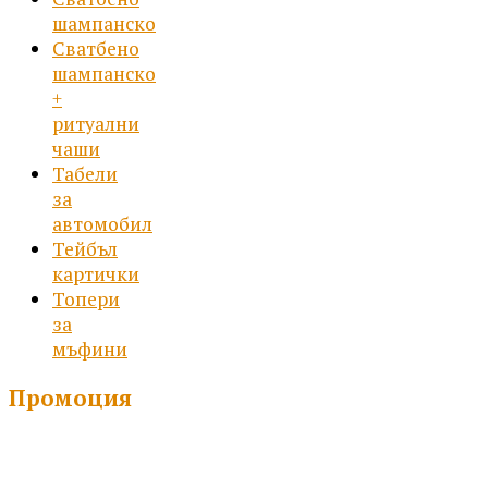
шампанско
Сватбено
шампанско
+
ритуални
чаши
Табели
за
автомобил
Тейбъл
картички
Топери
за
мъфини
Промоция