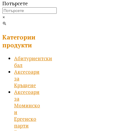
Потърсете
variants.
through
The
54.25 €
options
/
×
may
106.10 лв.
be
Категории
chosen
on
продукти
the
product
Абитуриентски
page
бал
Аксесоари
за
Кръщене
Аксесоари
за
Моминско
и
Ергенско
парти