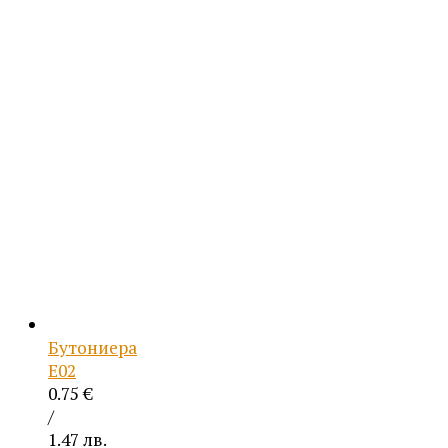
Бутониера
Е02
0.75
€
/
1.47 лв.