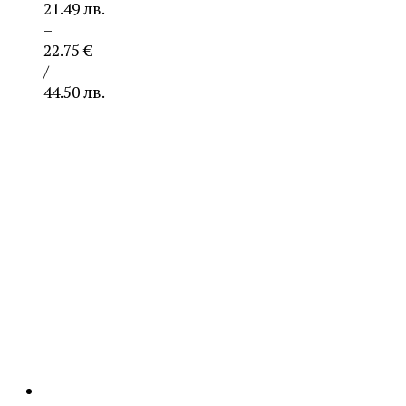
21.49 лв.
–
22.75
€
/
44.50 лв.
Price
range:
10.99 €
/
21.49 лв.
through
22.75 €
/
44.50 лв.