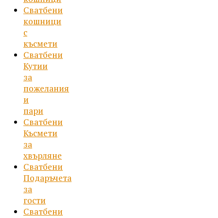
Сватбени
кошници
с
късмети
Сватбени
Кутии
за
пожелания
и
пари
Сватбени
Късмети
за
хвърляне
Сватбени
Подаръчета
за
гости
Сватбени