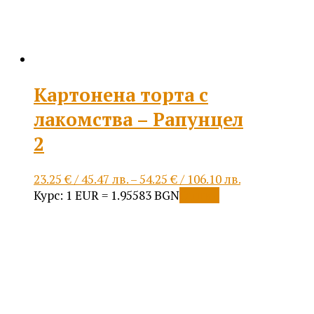
Картонена торта с
лакомства – Рапунцел
2
Price
23.25
€
/ 45.47 лв.
–
54.25
€
/ 106.10 лв.
This
range:
Курс: 1 EUR = 1.95583 BGN
Опции
product
23.25 €
has
/
multiple
45.47 лв.
variants.
through
The
54.25 €
options
/
may
106.10 лв.