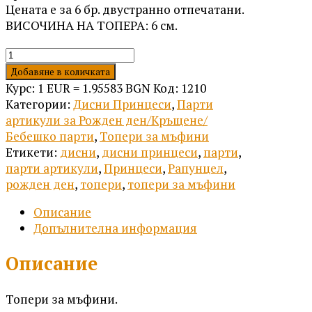
Цената е за 6 бр. двустранно отпечатани.
ВИСОЧИНА НА ТОПЕРА: 6 см.
количество
за
Добавяне в количката
Топери
Курс: 1 EUR = 1.95583 BGN
Код:
1210
Рапунцел
Категории:
Дисни Принцеси
,
Парти
-
артикули за Рожден ден/Кръщене/
6
Бебешко парти
,
Топери за мъфини
бр.
Етикети:
дисни
,
дисни принцеси
,
парти
,
парти артикули
,
Принцеси
,
Рапунцел
,
рожден ден
,
топери
,
топери за мъфини
Описание
Допълнителна информация
Описание
Топери за мъфини.