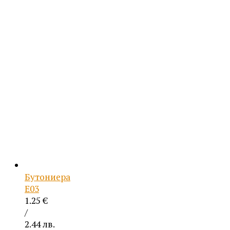
Бутониера
Е03
1.25
€
/
2.44 лв.