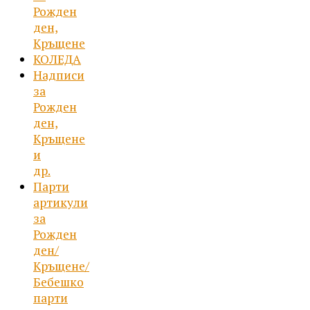
Рожден
ден,
Кръщене
КОЛЕДА
Надписи
за
Рожден
ден,
Кръщене
и
др.
Парти
артикули
за
Рожден
ден/
Кръщене/
Бебешко
парти