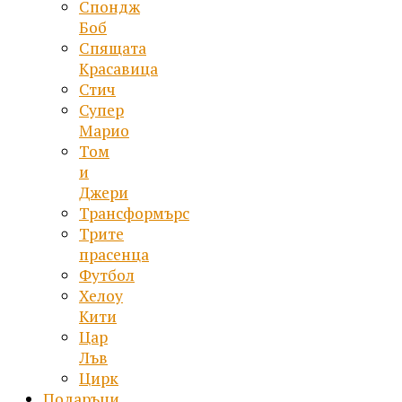
Спондж
Боб
Спящата
Красавица
Стич
Супер
Марио
Том
и
Джери
Трансформърс
Трите
прасенца
Футбол
Хелоу
Кити
Цар
Лъв
Цирк
Подаръци