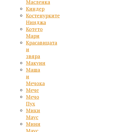
Масленка
Киндер
Костенурките
Нинджа
Котето
Мари
Красавицата
и
звяра
Макуин
Маша
и
Мечока
Мече
Мечо
Пух
Мики
Маус
Мини
Маус