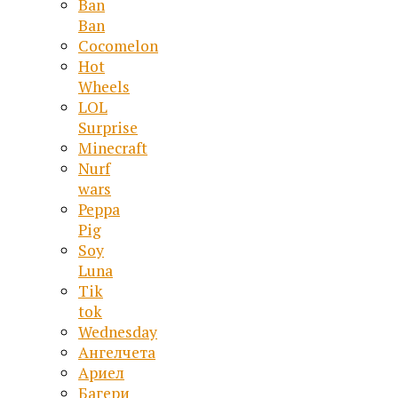
Ban
Ban
Cocomelon
Hot
Wheels
LOL
Surprise
Minecraft
Nurf
wars
Peppa
Pig
Soy
Luna
Tik
tok
Wednesday
Ангелчета
Ариел
Багери