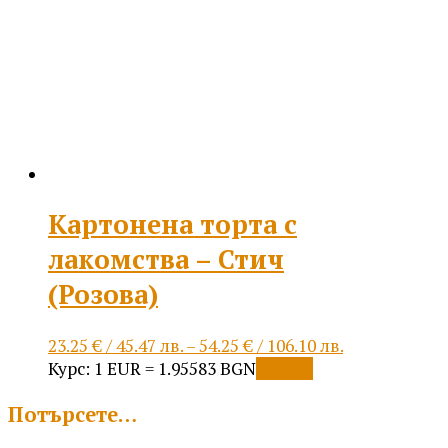
Картонена торта с
лакомства – Стич
(Розова)
Price
23.25
€
/ 45.47 лв.
–
54.25
€
/ 106.10 лв.
This
range:
Курс: 1 EUR = 1.95583 BGN
Опции
product
23.25 €
Потърсете…
has
/
multiple
45.47 лв.