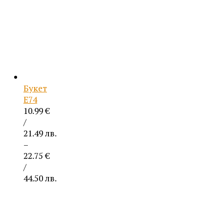
Букет
Е74
10.99
€
/
21.49 лв.
–
22.75
€
/
44.50 лв.
Price
range:
10.99 €