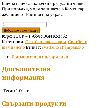
В цената не са включени ритуални чаши.
При поръчка, моля запишете в Коментар
желания от Вас цвят на украса!
количество
за
Добавяне в количката
Сватбено
Курс: 1 EUR = 1.95583 BGN
Код:
52
шампанско
Категории:
Сватбени аксесоари
,
Сватбено
Е18
шампанско
Етикет:
svatbeno shampansko
Допълнителна информация
Допълнителна
информация
Тегло
1.00 кг
Свързани продукти