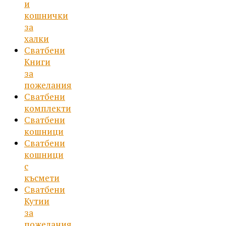
и
кошнички
за
халки
Сватбени
Книги
за
пожелания
Сватбени
комплекти
Сватбени
кошници
Сватбени
кошници
с
късмети
Сватбени
Кутии
за
пожелания