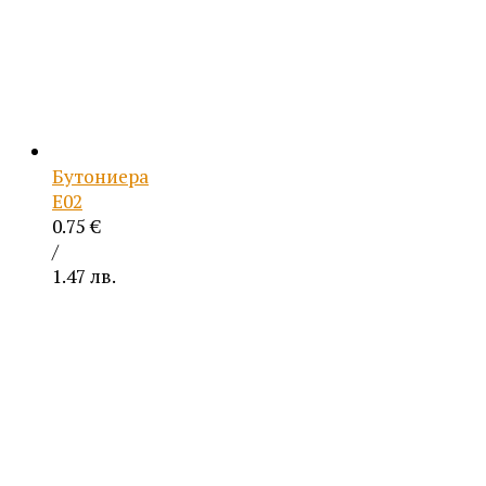
Бутониера
Е02
0.75
€
/
1.47 лв.