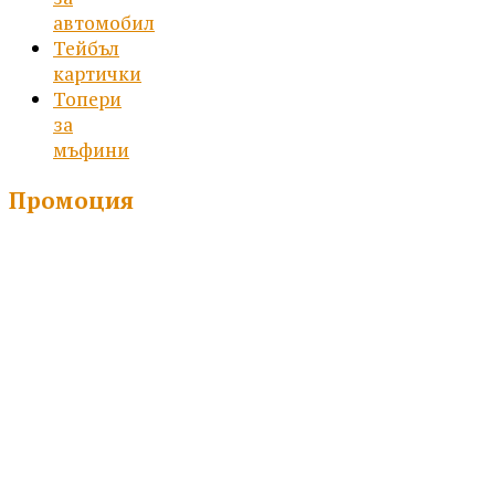
автомобил
Тейбъл
картички
Топери
за
мъфини
Промоция