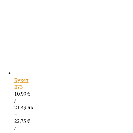
/
21.49 лв.
through
22.75 €
/
44.50 лв.
Букет
Е73
10.99
€
/
21.49 лв.
–
22.75
€
/