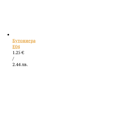
Бутониера
Е04
1.25
€
/
2.44 лв.