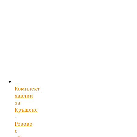
54.96 лв..
е:
26.50 €
/
51.83 лв..
Комплект
хавлии
за
Кръщене
-
Розово
с