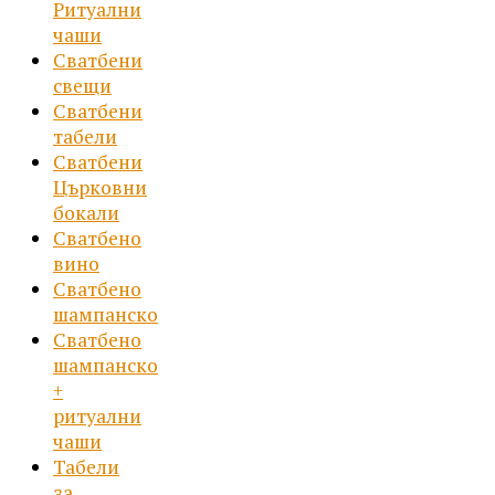
Ритуални
чаши
Сватбени
свещи
Сватбени
табели
Сватбени
Църковни
бокали
Сватбено
вино
Сватбено
шампанско
Сватбено
шампанско
+
ритуални
чаши
Табели
за