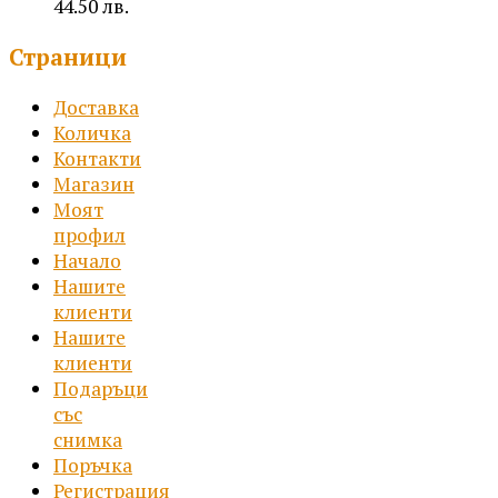
44.50 лв.
Price
Страници
range:
10.99 €
Доставка
/
Количка
21.49 лв.
Контакти
through
Магазин
22.75 €
Моят
/
профил
44.50 лв.
Начало
Нашите
клиенти
Нашите
клиенти
Подаръци
със
снимка
Поръчка
Регистрация