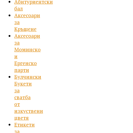
Абитуриентски
бал
Аксесоари
за
Кръщене
Аксесоари
за
Моминско
и
Ергенско
парти
Булчински
Букети
за
сватба
от
изкуствени
цветя
Етикети
за