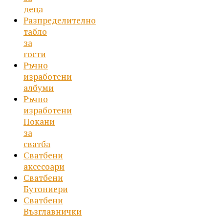
деца
Разпределително
табло
за
гости
Ръчно
изработени
албуми
Ръчно
изработени
Покани
за
сватба
Сватбени
аксесоари
Сватбени
Бутониери
Сватбени
Възглавнички