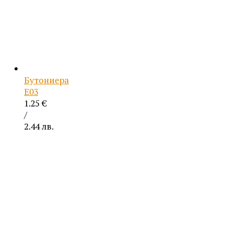
Бутониера
Е03
1.25
€
/
2.44 лв.