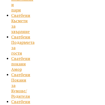
и
пари
Сватбени
Късмети
за
хвърляне
Сватбени
Подаръчета
за
гости
Сватбени
покани
Амор
Сватбени
Покани
за
Кумове/
Родители
Сватбени