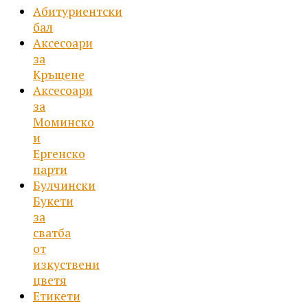
Абитуриентски
бал
Аксесоари
за
Кръщене
Аксесоари
за
Моминско
и
Ергенско
парти
Булчински
Букети
за
сватба
от
изкуствени
цветя
Етикети