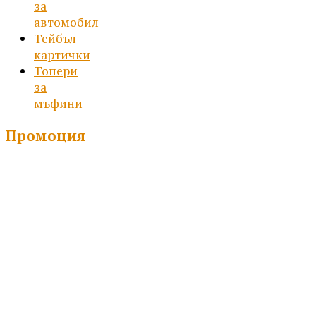
за
автомобил
Тейбъл
картички
Топери
за
мъфини
Промоция