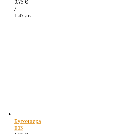
0.75
€
/
1.47 лв.
Бутониера
Е03