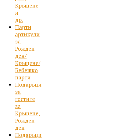
Кръщене
и
др.
Парти
артикули
за
Рожден
ден/
Кръщене/
Бебешко
парти
Подаръци
за
гостите
за
Кръщене,
Рожден
ден
Подаръци