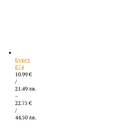
Букет
Е74
10.99
€
/
21.49 лв.
–
22.75
€
/
44.50 лв.
Price
range:
10.99 €