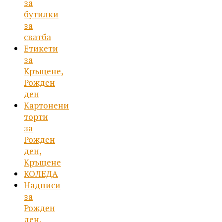
за
бутилки
за
сватба
Етикети
за
Кръщене,
Рожден
ден
Картонени
торти
за
Рожден
ден,
Кръщене
КОЛЕДА
Надписи
за
Рожден
ден,