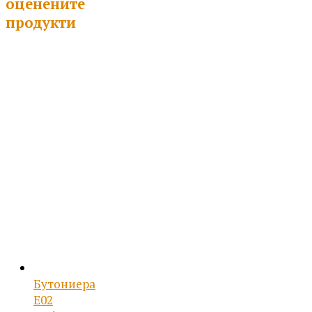
оценените
продукти
Бутониера
Е02