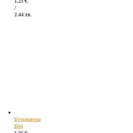
1.25
€
/
2.44 лв.
Бутониера
Е04
1.25
€