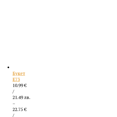
/
21.49 лв.
through
22.75 €
/
44.50 лв.
Букет
Е73
10.99
€
/
21.49 лв.
–
22.75
€
/