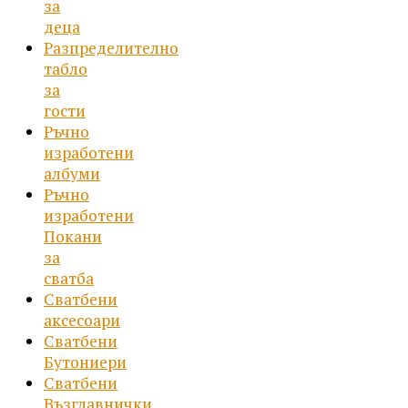
за
деца
Разпределително
табло
за
гости
Ръчно
изработени
албуми
Ръчно
изработени
Покани
за
сватба
Сватбени
аксесоари
Сватбени
Бутониери
Сватбени
Възглавнички