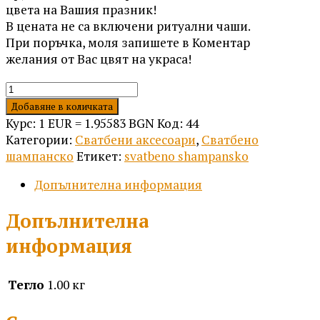
цвета на Вашия празник!
В цената не са включени ритуални чаши.
При поръчка, моля запишете в Коментар
желания от Вас цвят на украса!
количество
за
Добавяне в количката
Сватбено
Курс: 1 EUR = 1.95583 BGN
Код:
44
шампанско
Категории:
Сватбени аксесоари
,
Сватбено
Е08
шампанско
Етикет:
svatbeno shampansko
Допълнителна информация
Допълнителна
информация
Тегло
1.00 кг