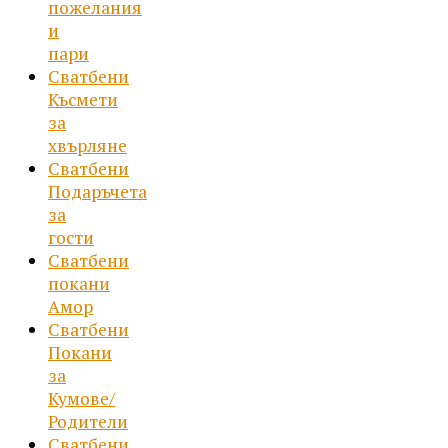
пожелания
и
пари
Сватбени
Късмети
за
хвърляне
Сватбени
Подаръчета
за
гости
Сватбени
покани
Амор
Сватбени
Покани
за
Кумове/
Родители
Сватбени