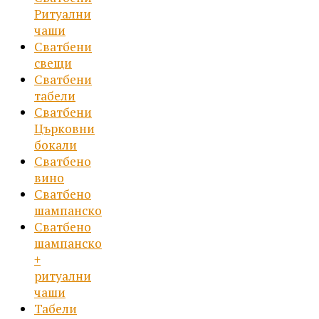
Ритуални
чаши
Сватбени
свещи
Сватбени
табели
Сватбени
Църковни
бокали
Сватбено
вино
Сватбено
шампанско
Сватбено
шампанско
+
ритуални
чаши
Табели