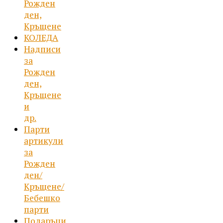
Рожден
ден,
Кръщене
КОЛЕДА
Надписи
за
Рожден
ден,
Кръщене
и
др.
Парти
артикули
за
Рожден
ден/
Кръщене/
Бебешко
парти
Подаръци