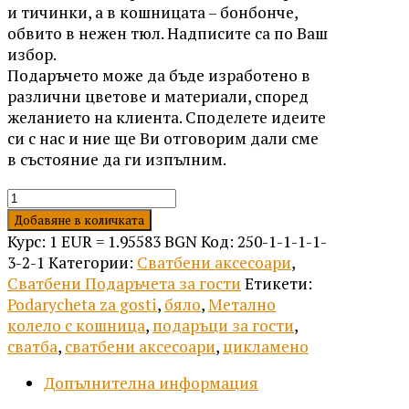
и тичинки, а в кошницата – бонбонче,
обвито в нежен тюл. Надписите са по Ваш
избор.
Подаръчето може да бъде изработено в
различни цветове и материали, според
желанието на клиента. Споделете идеите
си с нас и ние ще Ви отговорим дали сме
в състояние да ги изпълним.
количество
за
Добавяне в количката
Метално
Курс: 1 EUR = 1.95583 BGN
Код:
250-1-1-1-1-
колело
3-2-1
Категории:
Сватбени аксесоари
,
с
Сватбени Подаръчета за гости
Етикети:
кошница
Podarycheta za gosti
,
бяло
,
Метално
-
колело с кошница
,
подаръци за гости
,
Цикламено
сватба
,
сватбени аксесоари
,
цикламено
Допълнителна информация