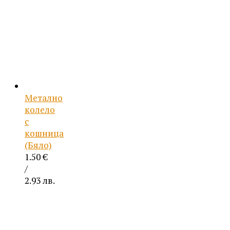
Метално
колело
с
кошница
(Бяло)
1.50
€
/
2.93 лв.