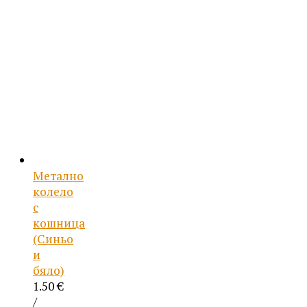
Метално
колело
с
кошница
(Синьо
и
бяло)
1.50
€
/