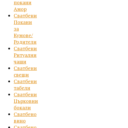
покани
Амор
Сватбени
Покани
за
Кумове/
Родители
Сватбени
Ритуални
чаши
Сватбени
свещи
Сватбени
табели
Сватбени
Църковни
бокали
Сватбено
вино
Сватбено