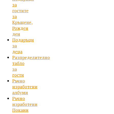
за
гостите
за
Кръщене,
Рожден
ден
Подаръци
за
деца
Разпределително
табло
за
гости
Ръчно
изработени
албуми
Ръчно
изработени
Покани