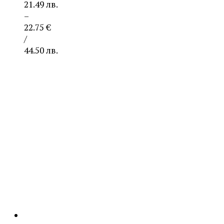
21.49 лв.
–
22.75
€
/
44.50 лв.
Price
range:
10.99 €
/
21.49 лв.
through
22.75 €
/
44.50 лв.