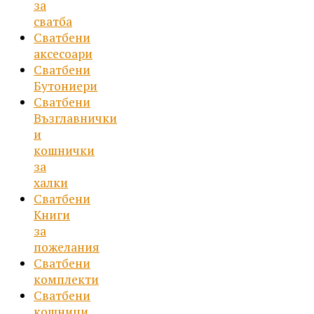
за
сватба
Сватбени
аксесоари
Сватбени
Бутониери
Сватбени
Възглавнички
и
кошнички
за
халки
Сватбени
Книги
за
пожелания
Сватбени
комплекти
Сватбени
кошници