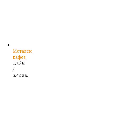
Метален
кафез
1.75
€
/
3.42 лв.