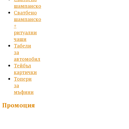
шампанско
Сватбено
шампанско
+
ритуални
чаши
Табели
за
автомобил
Тейбъл
картички
Топери
за
мъфини
Промоция