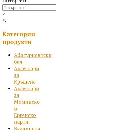
Потърсете
×
Категории
продукти
Абитуриентски
бал
Аксесоари
за
Кръщене
Аксесоари
за
Моминско
и
Ергенско
парти
Булчински