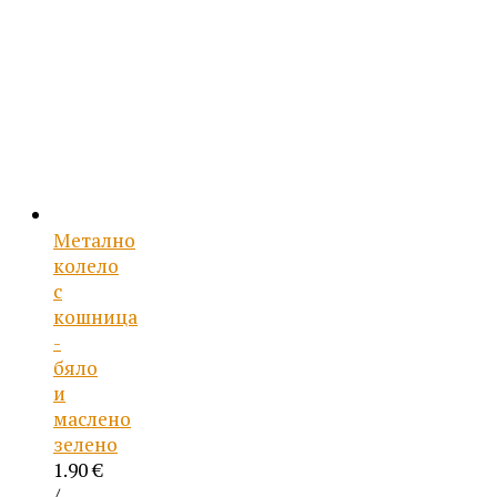
Метално
колело
с
кошница
-
бяло
и
маслено
зелено
1.90
€
/