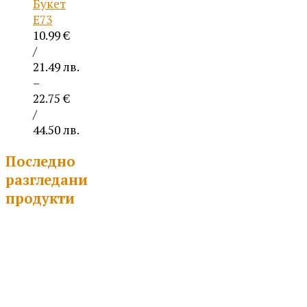
Букет
Е73
10.99
€
/
21.49 лв.
–
22.75
€
/
44.50 лв.
Price
Последно
range:
10.99 €
разгледани
/
продукти
21.49 лв.
through
22.75 €
/
44.50 лв.