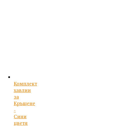
Комплект
хавлии
за
Кръщене
-
Сини
цветя