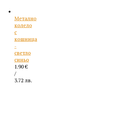
Метално
колело
с
кошница
-
светло
синьо
1.90
€
/
3.72 лв.