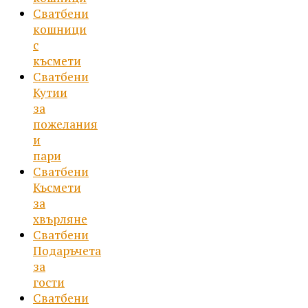
Сватбени
кошници
с
късмети
Сватбени
Кутии
за
пожелания
и
пари
Сватбени
Късмети
за
хвърляне
Сватбени
Подаръчета
за
гости
Сватбени