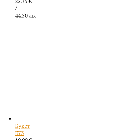
22.75
€
/
44.50 лв.
Price
range:
10.99 €
/
21.49 лв.
through
22.75 €
/
44.50 лв.
Букет
Е73