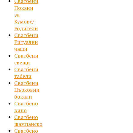
Сватбени
Покани
за
Кумове/
Родители
Сватбени
Ритуални
чаши
Сватбени
свещи
Сватбени
табели
Сватбени
Църковни
бокали
Сватбено
вино
Сватбено
шампанско
Сватбено