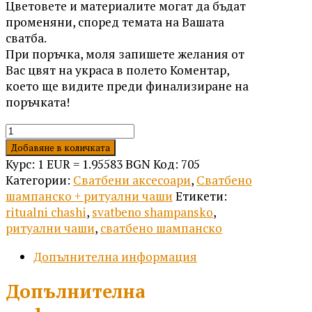
Цветовете и материалите могат да бъдат
променяни, според темата на Вашата
сватба.
При поръчка, моля запишете желания от
Вас цвят на украса в полето Коментар,
което ще видите преди финализиране на
поръчката!
количество
за
Добавяне в количката
Комплект
Курс: 1 EUR = 1.95583 BGN
Код:
705
Прасковено
Категории:
Сватбени аксесоари
,
Сватбено
шампанско + ритуални чаши
Етикети:
ritualni chashi
,
svatbeno shampansko
,
ритуални чаши
,
сватбено шампанско
Допълнителна информация
Допълнителна