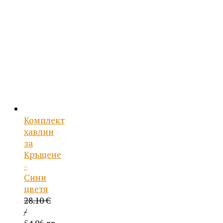
Комплект
хавлии
за
Кръщене
-
Сини
цветя
28.10
€
/