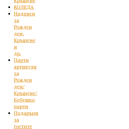
Кръщене
КОЛЕДА
Надписи
за
Рожден
ден,
Кръщене
и
др.
Парти
артикули
за
Рожден
ден/
Кръщене/
Бебешко
парти
Подаръци
за
гостите