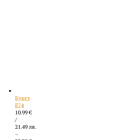
/
цена
54.96 лв..
е:
26.50 €
/
51.83 лв..
Букет
Е74
10.99
€
/
21.49 лв.
–