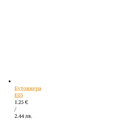
Бутониера
Е03
1.25
€
/
2.44 лв.