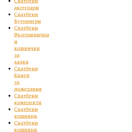
Сватбени
аксесоари
Сватбени
Бутониери
Сватбени
Възглавнички
и
кошнички
за
халки
Сватбени
Книги
за
пожелания
Сватбени
комплекти
Сватбени
кошници
Сватбени
кошници