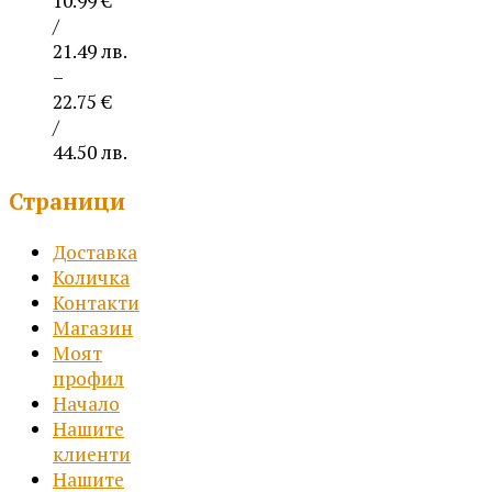
10.99
€
/
21.49 лв.
–
22.75
€
/
44.50 лв.
Price
Страници
range:
10.99 €
Доставка
/
Количка
21.49 лв.
Контакти
through
Магазин
22.75 €
Моят
/
профил
44.50 лв.
Начало
Нашите
клиенти
Нашите