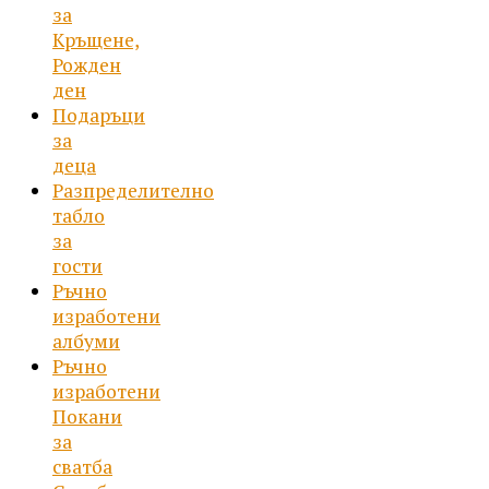
за
Кръщене,
Рожден
ден
Подаръци
за
деца
Разпределително
табло
за
гости
Ръчно
изработени
албуми
Ръчно
изработени
Покани
за
сватба