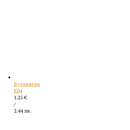
Бутониера
Е04
1.25
€
/
2.44 лв.