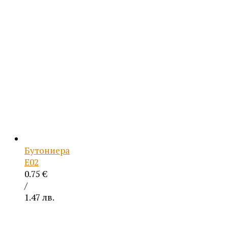
Бутониера
Е02
0.75
€
/
1.47 лв.