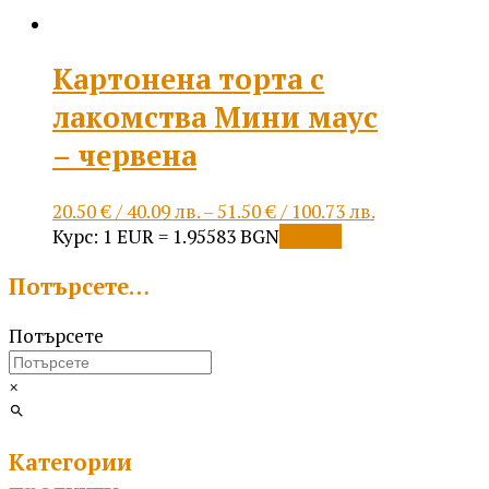
Картонена торта с
лакомства Мини маус
– червена
Price
20.50
€
/ 40.09 лв.
–
51.50
€
/ 100.73 лв.
This
range:
Курс: 1 EUR = 1.95583 BGN
Опции
product
20.50 €
Потърсете…
has
/
multiple
40.09 лв.
Потърсете
variants.
through
The
51.50 €
options
/
×
may
100.73 лв.
be
Категории
chosen
on