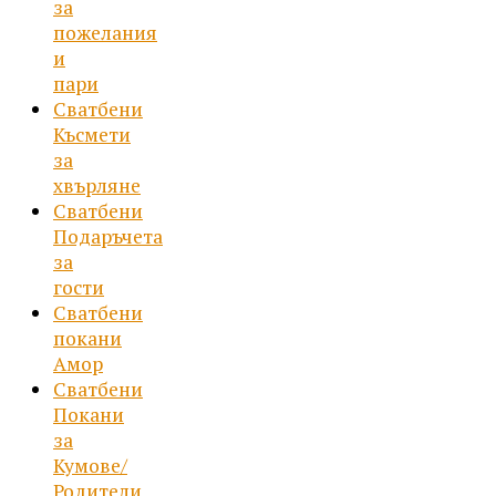
за
пожелания
и
пари
Сватбени
Късмети
за
хвърляне
Сватбени
Подаръчета
за
гости
Сватбени
покани
Амор
Сватбени
Покани
за
Кумове/
Родители