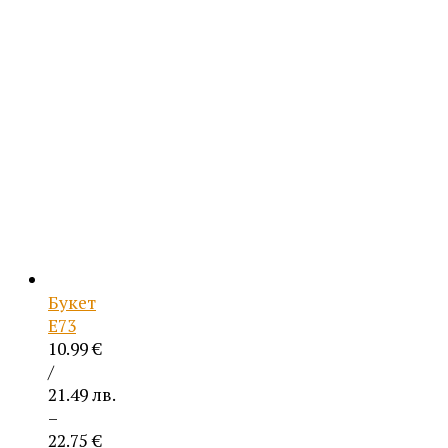
10.99 €
/
21.49 лв.
through
22.75 €
/
44.50 лв.
Букет
Е73
10.99
€
/
21.49 лв.
–
22.75
€