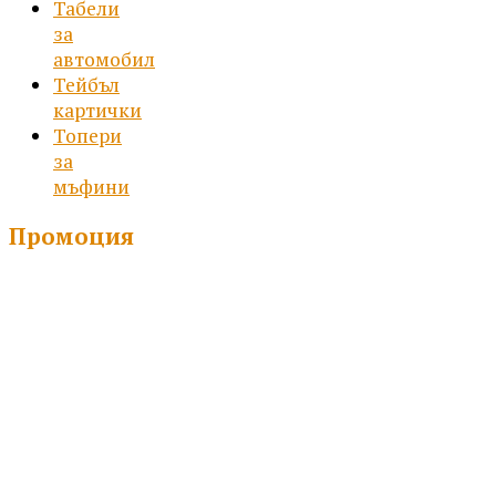
Табели
за
автомобил
Тейбъл
картички
Топери
за
мъфини
Промоция