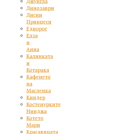
Джунгла
Динозаври
Дисни
Принцеси
Еднорог
Елза
и
Анна
Калинката
и
Котарака
Кафенето
на
Масленка
Киндер
Костенурките
Нинджа
Котето
Мари
Красавицата