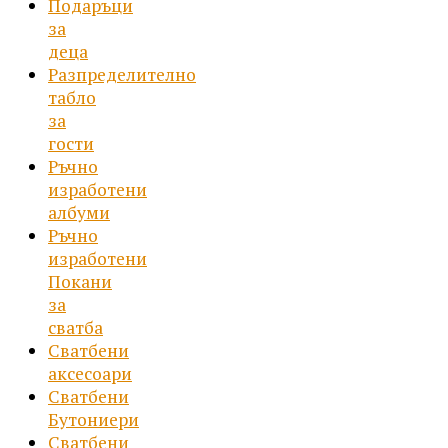
Подаръци
за
деца
Разпределително
табло
за
гости
Ръчно
изработени
албуми
Ръчно
изработени
Покани
за
сватба
Сватбени
аксесоари
Сватбени
Бутониери
Сватбени