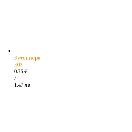
Бутониера
Е02
0.75
€
/
1.47 лв.