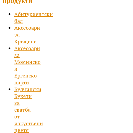
продукти
the
product
Абитуриентски
page
бал
Аксесоари
за
Кръщене
Аксесоари
за
Моминско
и
Ергенско
парти
Булчински
Букети
за
сватба
от
изкуствени
цветя