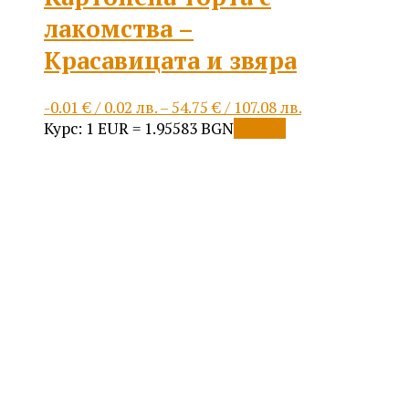
лакомства –
Красавицата и звяра
Price
-0.01
€
/ 0.02 лв.
–
54.75
€
/ 107.08 лв.
This
range:
Курс: 1 EUR = 1.95583 BGN
Опции
product
-0.01 €
has
/
multiple
0.02 лв.
variants.
through
The
54.75 €
options
/
may
107.08 лв.
be
chosen
on
the
product
page