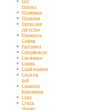
Пес
Патрул
Пламъчко
Полиция
Превозни
средства
Принцеса
София
Рапунцел
Смърфовете
Снежанка
Соник
Спайдърмен
Спондж
Боб
Спящата
Красавица
Стич
Супер
Марио