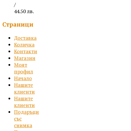
/
44.50 лв.
Price
Страници
range:
10.99 €
Доставка
/
Количка
21.49 лв.
Контакти
through
Магазин
22.75 €
Моят
/
профил
44.50 лв.
Начало
Нашите
клиенти
Нашите
клиенти
Подаръци
със
снимка