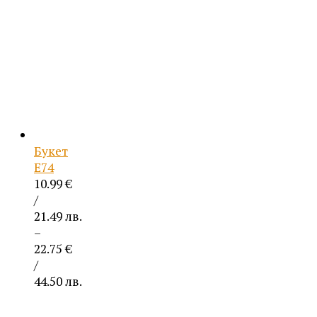
Букет
Е74
10.99
€
/
21.49 лв.
–
22.75
€
/
44.50 лв.
Price
range: