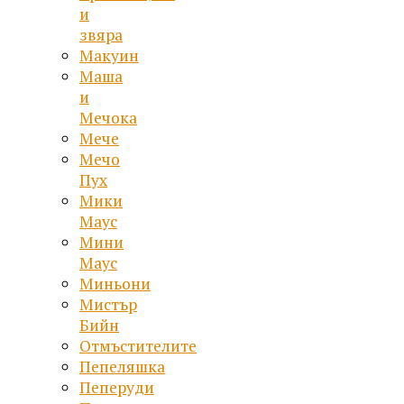
и
звяра
Макуин
Маша
и
Мечока
Мече
Мечо
Пух
Мики
Маус
Мини
Маус
Миньони
Мистър
Бийн
Отмъстителите
Пепеляшка
Пеперуди