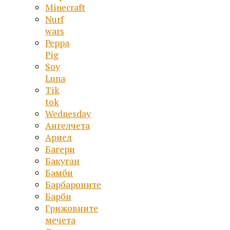
Minecraft
Nurf
wars
Peppa
Pig
Soy
Luna
Tik
tok
Wednesday
Ангелчета
Ариел
Багери
Бакуган
Бамби
Барбароните
Барби
Грижовните
мечета