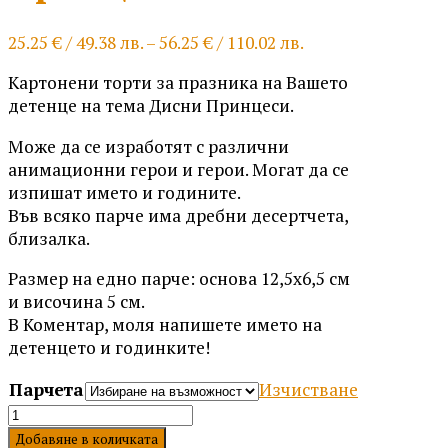
Price
25.25
€
/ 49.38 лв.
–
56.25
€
/ 110.02 лв.
range:
Картонени торти за празника на Вашето
25.25 €
детенце на тема Дисни Принцеси.
/
49.38 лв.
Може да се изработят с различни
through
анимационни герои и герои. Могат да се
56.25 €
изпишат името и годините.
/
Във всяко парче има дребни десертчета,
110.02 лв.
близалка.
Размер на едно парче: основа 12,5х6,5 см
и височина 5 см.
В Коментар, моля напишете името на
детенцето и годинките!
Парчета
Изчистване
количество
за
Добавяне в количката