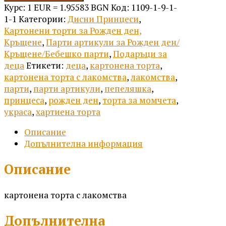
Картонена
Курс: 1 EUR = 1.95583 BGN
Код:
1109-1-9-1-
торта
1-1
Категории:
Дисни Принцеси
,
с
Картонени торти за Рожден ден,
лакомства
Кръщене
,
Парти артикули за Рожден ден/
-
Кръщене/Бебешко парти
,
Подаръци за
Дисни
деца
Етикети:
деца
,
картонена торта
,
Принцеси
картонена торта с лакомства
,
лакомства
,
2
парти
,
парти артикули
,
пепеляшка
,
принцеса
,
рожден ден
,
торта за момчета
,
украса
,
хартиена торта
Описание
Допълнителна информация
Описание
картонена торта с лакомства
Допълнителна