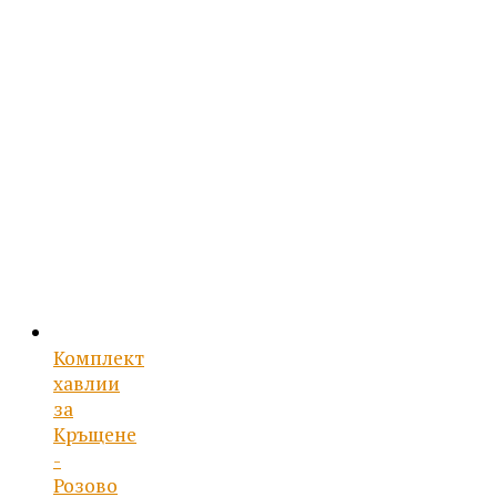
/
цена
54.96 лв..
е:
26.50 €
/
51.83 лв..
Комплект
хавлии
за
Кръщене
-
Розово