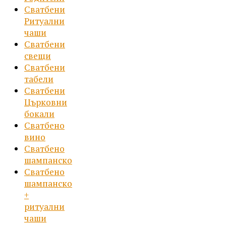
Сватбени
Ритуални
чаши
Сватбени
свещи
Сватбени
табели
Сватбени
Църковни
бокали
Сватбено
вино
Сватбено
шампанско
Сватбено
шампанско
+
ритуални
чаши