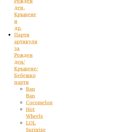
Рожден
ден,
Кръщене
и
др.
Парти
артикули
за
Рожден
ден/
Кръщене/
Бебешко
парти
Ban
Ban
Cocomelon
Hot
Wheels
LOL
Surprise