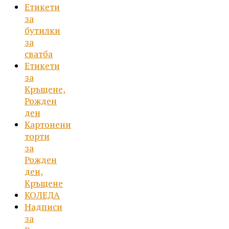
Етикети
за
бутилки
за
сватба
Етикети
за
Кръщене,
Рожден
ден
Картонени
торти
за
Рожден
ден,
Кръщене
КОЛЕДА
Надписи
за