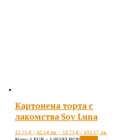
Картонена торта с
лакомства Soy Luna
Price
21.75
€
/ 42.54 лв.
–
52.75
€
/ 103.17 лв.
This
range:
Курс: 1 EUR = 1.95583 BGN
Опции