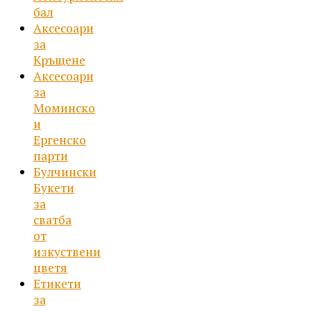
page
бал
Аксесоари
за
Кръщене
Аксесоари
за
Моминско
и
Ергенско
парти
Булчински
Букети
за
сватба
от
изкуствени
цветя
Етикети
за