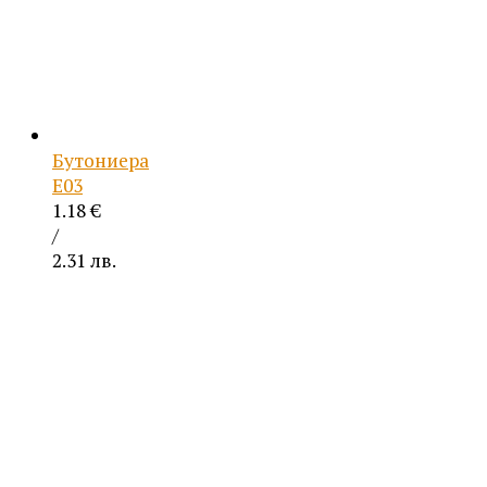
Бутониера
Е03
1.18
€
/
2.31 лв.