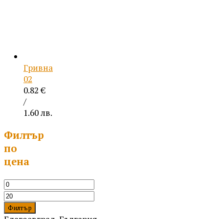
Гривна
02
0.82
€
/
1.60 лв.
Филтър
по
цена
Минимална
цена
Максимална
цена
Филтър