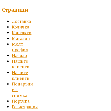
Price
Страници
range:
10.00 €
Доставка
/
Количка
19.56 лв.
Контакти
through
Магазин
20.58 €
Моят
/
профил
40.25 лв.
Начало
Нашите
клиенти
Нашите
клиенти
Подаръци
със
снимка
Поръчка
Регистрация