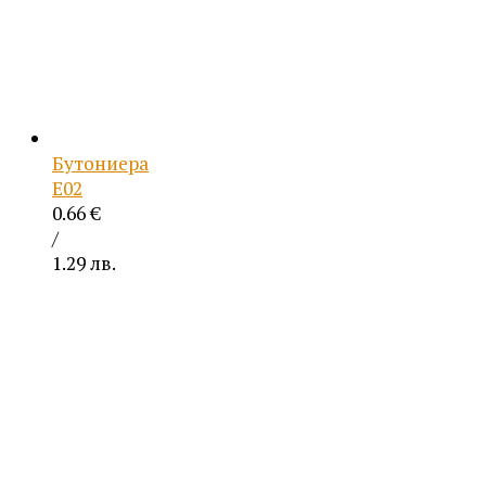
Бутониера
Е02
0.66
€
/
1.29 лв.