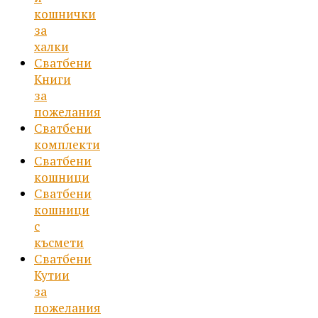
кошнички
за
халки
Сватбени
Книги
за
пожелания
Сватбени
комплекти
Сватбени
кошници
Сватбени
кошници
с
късмети
Сватбени
Кутии
за
пожелания