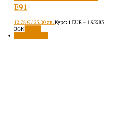
Е91
12.78
€
/ 25.00 лв.
Курс: 1 EUR = 1.95583
This
BGN
Опции
product
Разпродажба!
has
multiple
variants.
The
options
may
be
chosen
on
the
product
page