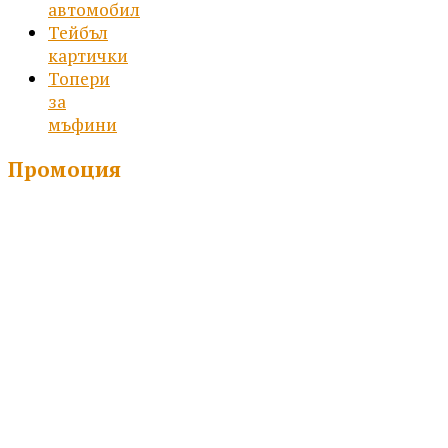
автомобил
Тейбъл
картички
Топери
за
мъфини
Промоция