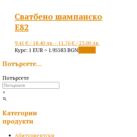
Сватбено шампанско
Е82
Price
9.41
€
/ 18.40 лв.
–
11.76
€
/ 23.00 лв.
This
range:
Курс: 1 EUR = 1.95583 BGN
Опции
product
9.41 €
Потърсете…
has
/
multiple
18.40 лв.
Потърсете
variants.
through
The
11.76 €
options
/
×
may
23.00 лв.
be
Категории
chosen
on
продукти
the
product
Абитуриентски