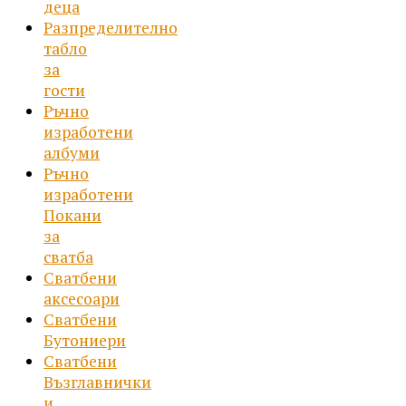
деца
Разпределително
табло
за
гости
Ръчно
изработени
албуми
Ръчно
изработени
Покани
за
сватба
Сватбени
аксесоари
Сватбени
Бутониери
Сватбени
Възглавнички
и