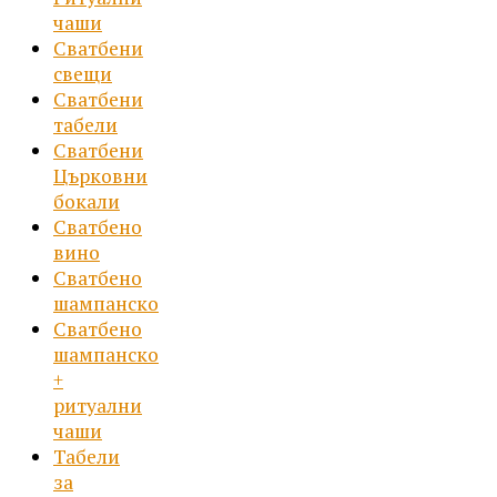
чаши
Сватбени
свещи
Сватбени
табели
Сватбени
Църковни
бокали
Сватбено
вино
Сватбено
шампанско
Сватбено
шампанско
+
ритуални
чаши
Табели
за