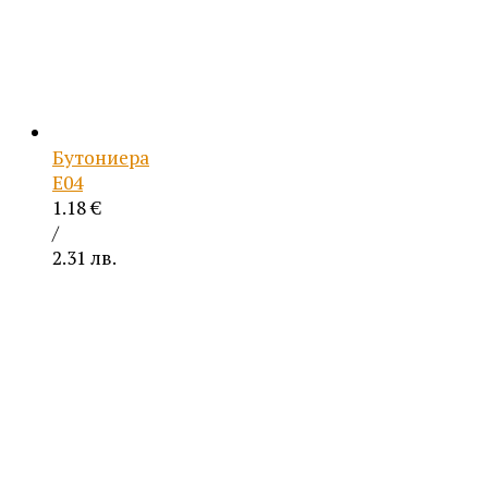
Бутониера
Е04
1.18
€
/
2.31 лв.