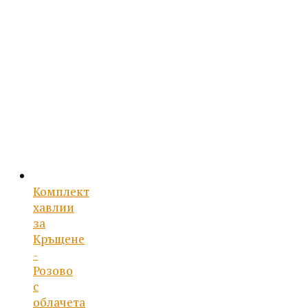
24.03 €
/
47.00 лв..
Комплект
хавлии
за
Кръщене
-
Розово
с
облачета