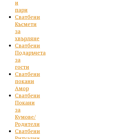
и
пари
Сватбени
Късмети
за
хвърляне
Сватбени
Подаръчета
за
гости
Сватбени
покани
Амор
Сватбени
Покани
за
Кумове/
Родители
Сватбени
Ритуални