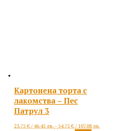
variants.
through
The
54.75 €
options
/
may
107.08 лв.
be
chosen
on
the
product
page
Картонена торта с
лакомства – Пес
Патрул 3
Price
23.75
€
/ 46.45 лв.
–
54.75
€
/ 107.08 лв.