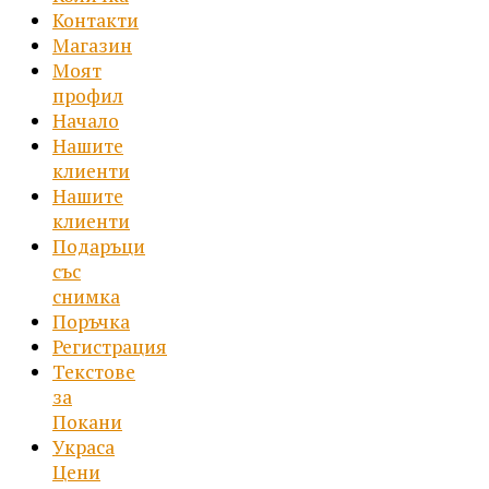
Контакти
through
Магазин
22.75 €
Моят
/
профил
44.50 лв.
Начало
Нашите
клиенти
Нашите
клиенти
Подаръци
със
снимка
Поръчка
Регистрация
Текстове
за
Покани
Украса
Цени