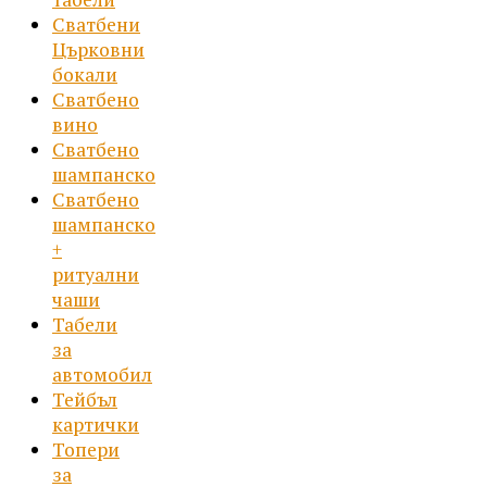
Сватбени
Църковни
бокали
Сватбено
вино
Сватбено
шампанско
Сватбено
шампанско
+
ритуални
чаши
Табели
за
автомобил
Тейбъл
картички
Топери
за