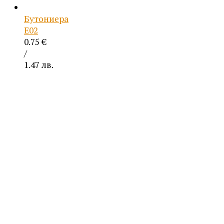
Бутониера
Е02
0.75
€
/
1.47 лв.