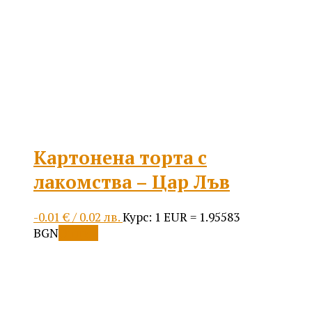
be
chosen
on
the
product
page
Картонена торта с
лакомства – Цар Лъв
-0.01
€
/ 0.02 лв.
Курс: 1 EUR = 1.95583
This
BGN
Опции
product
has
multiple
variants.