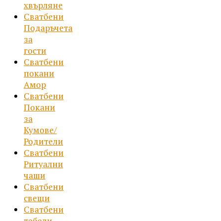
хвърляне
Сватбени
Подаръчета
за
гости
Сватбени
покани
Амор
Сватбени
Покани
за
Кумове/
Родители
Сватбени
Ритуални
чаши
Сватбени
свещи
Сватбени
табели