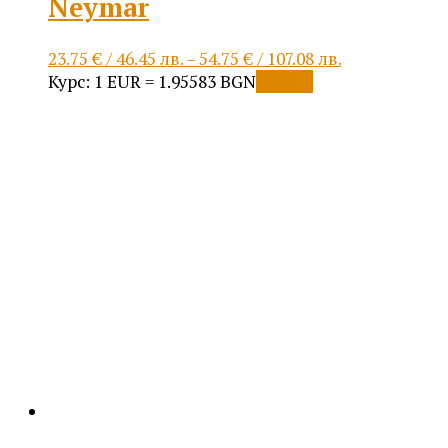
Neymar
Price
23.75
€
/ 46.45 лв.
–
54.75
€
/ 107.08 лв.
This
range:
Курс: 1 EUR = 1.95583 BGN
Опции
product
23.75 €
has
/
multiple
46.45 лв.
variants.
through
The
54.75 €
options
/
may
107.08 лв.
be
chosen
on
the
product
page