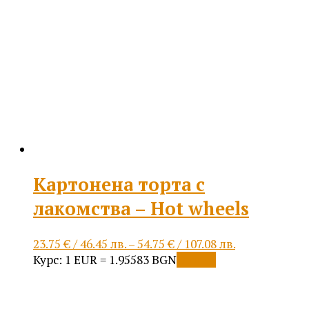
The
options
may
be
chosen
on
the
product
page
Картонена торта с
лакомства – Hot wheels
Price
23.75
€
/ 46.45 лв.
–
54.75
€
/ 107.08 лв.
This
range:
Курс: 1 EUR = 1.95583 BGN
Опции
product
23.75 €
has
/
multiple
46.45 лв.