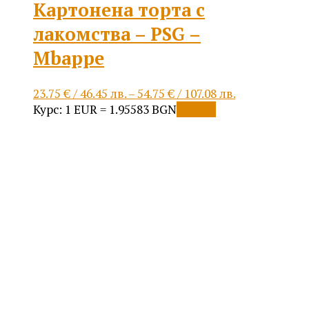
Картонена торта с
лакомства – PSG –
Mbappe
Price
23.75
€
/ 46.45 лв.
–
54.75
€
/ 107.08 лв.
This
range:
Курс: 1 EUR = 1.95583 BGN
Опции
product
23.75 €
has
/
multiple
46.45 лв.
variants.
through
The
54.75 €
options
/
may
107.08 лв.
be
chosen
on
the
product