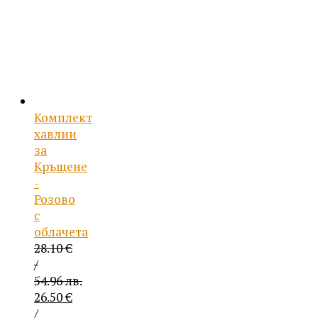
Комплект
хавлии
за
Кръщене
-
Розово
с
облачета
28.10
€
/
54.96 лв.
Original
26.50
€
price
/