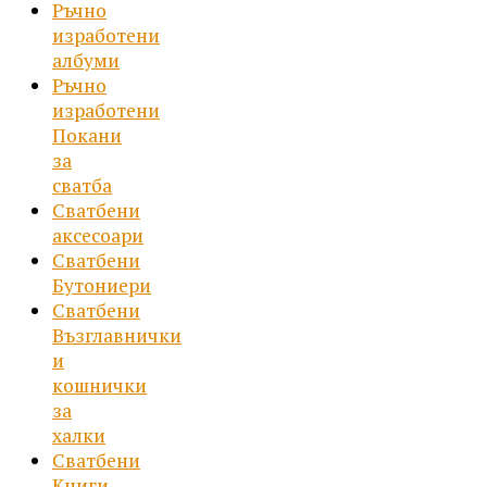
Ръчно
изработени
албуми
Ръчно
изработени
Покани
за
сватба
Сватбени
аксесоари
Сватбени
Бутониери
Сватбени
Възглавнички
и
кошнички
за
халки
Сватбени
Книги