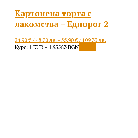
Картонена торта с
лакомства – Еднорог 2
Price
24.90
€
/ 48.70 лв.
–
55.90
€
/ 109.33 лв.
This
range:
Курс: 1 EUR = 1.95583 BGN
Опции
product
24.90 €
has
/
multiple
48.70 лв.
variants.
through
The
55.90 €
options
/
may
109.33 лв.
be
chosen
on
the
product