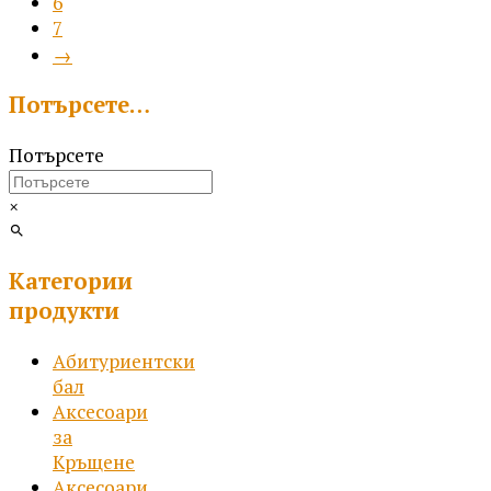
6
be
7
chosen
→
on
the
Потърсете…
product
page
Потърсете
×
Категории
продукти
Абитуриентски
бал
Аксесоари
за
Кръщене
Аксесоари