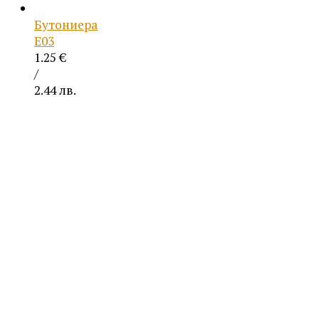
Бутониера
Е03
1.25
€
/
2.44 лв.