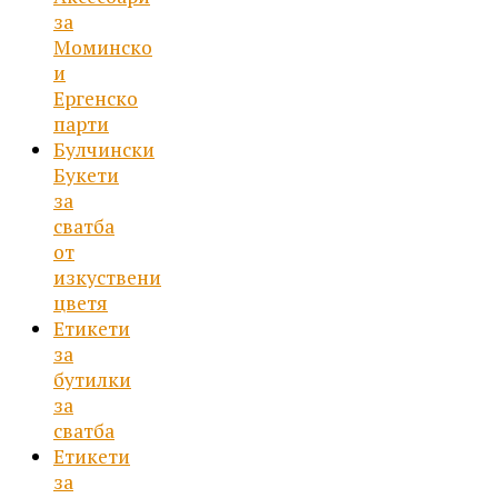
за
Моминско
и
Ергенско
парти
Булчински
Букети
за
сватба
от
изкуствени
цветя
Етикети
за
бутилки
за
сватба
Етикети
за