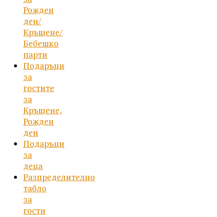
Рожден
ден/
Кръщене/
Бебешко
парти
Подаръци
за
гостите
за
Кръщене,
Рожден
ден
Подаръци
за
деца
Разпределително
табло
за
гости