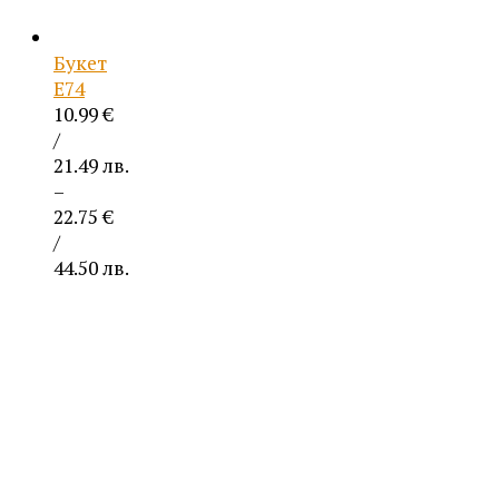
Букет
Е74
10.99
€
/
21.49 лв.
–
22.75
€
/
44.50 лв.
Price
range:
10.99 €
/
21.49 лв.
through
22.75 €
/
44.50 лв.