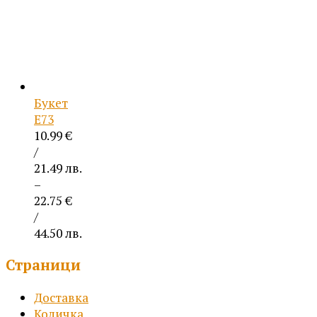
Букет
Е73
10.99
€
/
21.49 лв.
–
22.75
€
/
44.50 лв.
Price
Страници
range:
10.99 €
Доставка
/
Количка
21.49 лв.