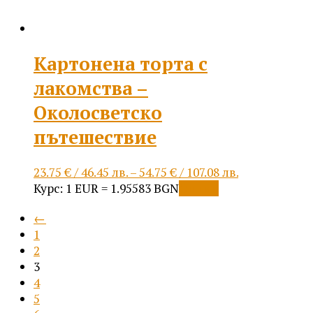
page
Картонена торта с
лакомства –
Околосветско
пътешествие
Price
23.75
€
/ 46.45 лв.
–
54.75
€
/ 107.08 лв.
This
range:
Курс: 1 EUR = 1.95583 BGN
Опции
product
23.75 €
←
has
/
1
multiple
46.45 лв.
2
variants.
through
3
The
54.75 €
4
options
/
5
may
107.08 лв.